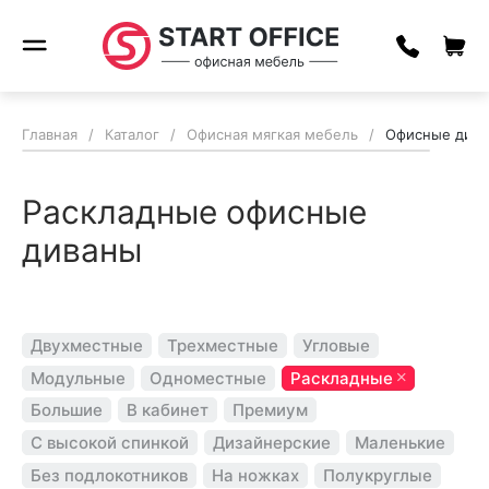
Главная
/
Каталог
/
Офисная мягкая мебель
/
Офисные див
Раскладные офисные
диваны
Двухместные
Трехместные
Угловые
Модульные
Одноместные
Раскладные
Большие
В кабинет
Премиум
С высокой спинкой
Дизайнерские
Маленькие
Без подлокотников
На ножках
Полукруглые