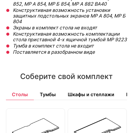
852, МР А 854, МР Б 854, МР А 882 BA40
Конструктивная возможность установки
защитных подстольных экранов
МР А 804, МР Б
804
Экраны в комплект стола не входят
Конструктивная возможность комплектации
стола приставной 4-х ящичной тумбой
МР 9223
Тумба в комплект стола не входит
Поставляется в разобранном виде
Соберите свой комплект
Столы
Тумбы
Шкафы и стеллажи
Бр