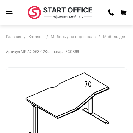
Главная
/
Каталог
/
Мебель для персонала
/
Мебель для пер
Артикул
МР А2 063.02
Код товара
330366