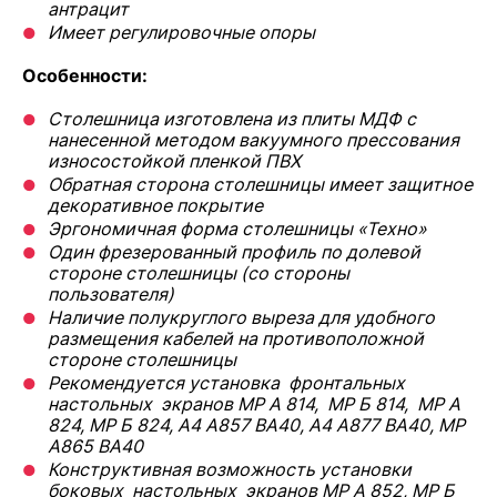
антрацит
Имеет регулировочные опоры
Особенности:
Столешница изготовлена из плиты МДФ с
нанесенной методом вакуумного прессования
износостойкой пленкой ПВХ
Обратная сторона столешницы имеет защитное
декоративное покрытие
Эргономичная форма столешницы «Техно»
Один фрезерованный профиль по долевой
стороне столешницы (со стороны
пользователя)
Наличие полукруглого выреза для удобного
размещения кабелей на противоположной
стороне столешницы
Рекомендуется установка фронтальных
настольных экранов
МР А 814, МР Б 814, МР А
824, МР Б 824, А4 А857 ВА40, А4 А877 ВА40, МР
А865 ВА40
Конструктивная возможность установки
боковых настольных экранов
МР А 852, МР Б