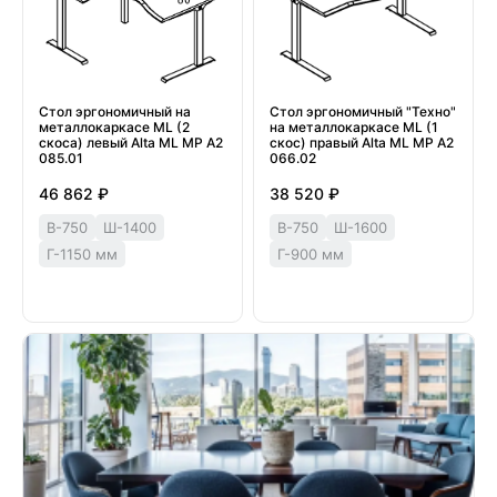
Стол эргономичный на
Стол эргономичный "Техно"
металлокаркасе МL (2
на металлокаркасе МL (1
скоса) левый Alta ML МР А2
скос) правый Alta ML МР А2
085.01
066.02
46 862 ₽
38 520 ₽
В-750
Ш-1400
В-750
Ш-1600
Г-1150 мм
Г-900 мм