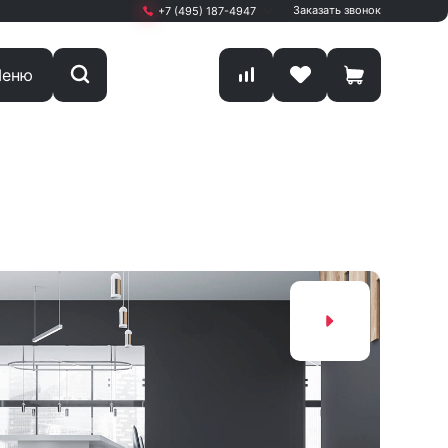
Заказать звонок
+7 (495) 187-4947
+7 (495) 187-4947
еню
Москва, г. Мытищи,
Олимпийский проспект
Вл13 С1 кА
ПН-ПТ: 9.00 - 19.00
sale@start-office.ru