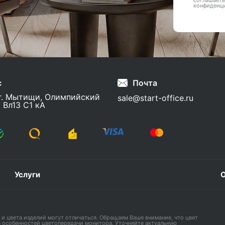
соглашаете
конфиденц
с
Почта
г. Мытищи, Олимпийский
sale@start-office.ru
 Вл13 С1 кА
Услуги
О
 и цвета изделий могут отличаться. Обращаем Ваше внимание, что цвет
а особенностей цветопередачи монитора. Уточняйте актуальную