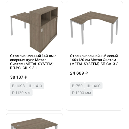
Стол письменный 140 см с
Стол криволинейный левый
опорным купе Метал
140х120 см Метал Систем
Систем (METAL SYSTEM)
(METAL SYSTEM) БП.СА-3 Л
БП.РС-СШК-3.1
24 689 ₽
38 137 ₽
В-1098
Ш-1410
В-750
Ш-1400
Г-1120 мм
Г-1200 мм