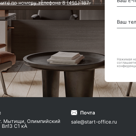
ните по номеру телефона
8 (495) 187-
Нажимая на
соглашаете
конфиденц
с
Почта
г. Мытищи, Олимпийский
sale@start-office.ru
 Вл13 С1 кА