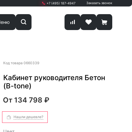
Заказать звонок
+7 (495) 187-4947
+7 (495) 187-4947
еню
Москва, г. Мытищи,
Олимпийский проспект
Вл13 С1 кА
ПН-ПТ: 9.00 - 19.00
sale@start-office.ru
Код товара
0660339
Кабинет руководителя Бетон
(B-tone)
От
134 798 ₽
Нашли дешевле?
Цвет