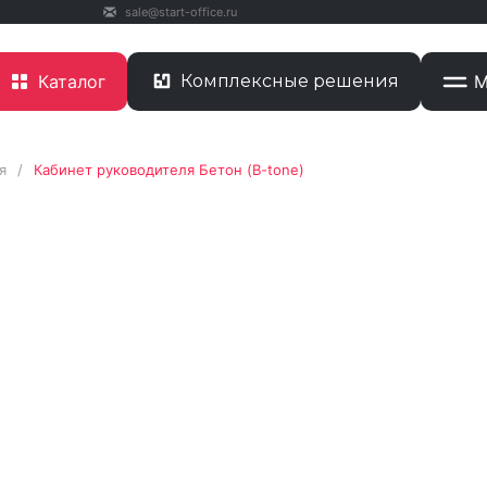
sale@start-office.ru
Каталог
Комплексные решения
М
я
/
Кабинет руководителя Бетон (B-tone)