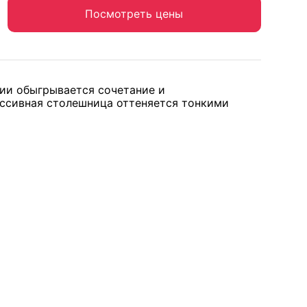
Посмотреть цены
ции обыгрывается сочетание и
ассивная столешница оттеняется тонкими
т