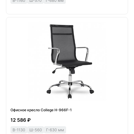
В-1160
Ш-570
Г-680 мм
Офисное кресло College H-966F-1
12 586 ₽
В-1130
Ш-560
Г-630 мм