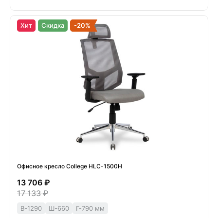
Хит
Скидка
-20%
Офисное кресло College HLC-1500H
13 706 ₽
17 133 ₽
В-1290
Ш-660
Г-790 мм