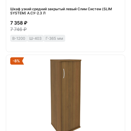
Шкаф узкий средний закрытый левый Слим Систем (SLIM
SYSTEM) А.СУ-2.3 Л
7 358 ₽
7 746 ₽
В-1200
Ш-403
Г-365 мм
-8%