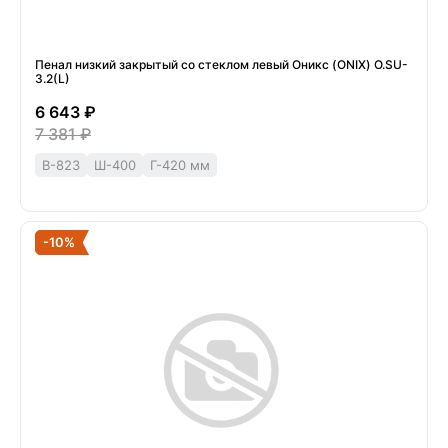
Пенал низкий закрытый со стеклом левый Оникс (ONIX) O.SU-
3.2(L)
6 643 ₽
7 381 ₽
В-823
Ш-400
Г-420 мм
-10%