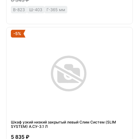
6 343 ₽
В-823
Ш-403
Г-365 мм
-5%
Шкаф узкий низкий закрытый левый Слим Систем (SLIM
SYSTEM) А.СУ-3.1 Л
5 835 ₽