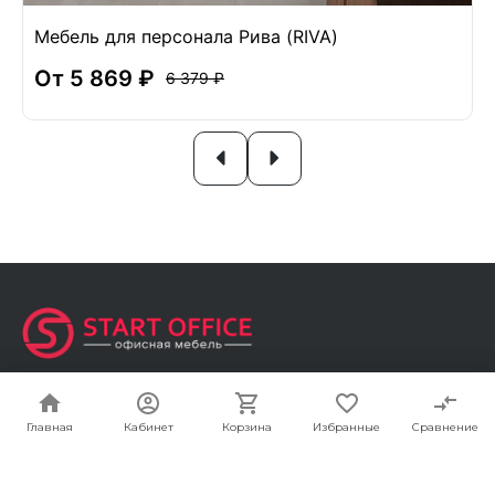
Мебель для персонала Рива (RIVA)
От 5 869 ₽
6 379 ₽
Адрес
Москва, г. Мытищи, Олимпийский проспект Вл13
Главная
Главная
Кабинет
Кабинет
Корзина
Корзина
Избранные
Избранные
Сравнение
Сравнение
С1 кА
Почта