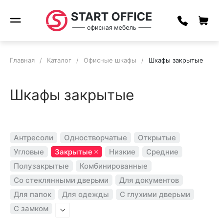
Главная
/
Каталог
/
Офисные шкафы
/
Шкафы закрытые
Шкафы закрытые
Антресоли
Одностворчатые
Открытые
Угловые
Закрытые
Низкие
Средние
Полузакрытые
Комбинированные
Со стеклянными дверьми
Для документов
Для папок
Для одежды
С глухими дверьми
С замком