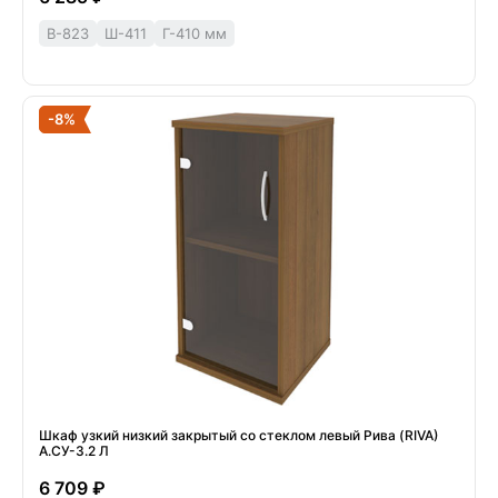
В-823
Ш-411
Г-410 мм
-8%
Шкаф узкий низкий закрытый со стеклом левый Рива (RIVA)
А.СУ-3.2 Л
6 709 ₽