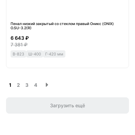
Пенал низкий закрытый со стеклом правый Оникс (ONIX)
O.SU-3.2(R)
6 643 ₽
7 381 ₽
В-823
Ш-400
Г-420 мм
1
2
3
4
Загрузить ещё