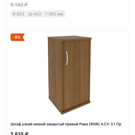
6 142 ₽
В-823
Ш-403
Г-365 мм
-8%
Шкаф узкий низкий закрытый правый Рива (RIVA) А.СУ-3.1 Пр
5 835 ₽