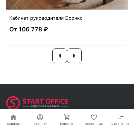
Кабинет руководителя Бронкс
От 106 778 ₽
Адрес
Главная
Главная
Кабинет
Кабинет
Корзина
Корзина
Избранные
Избранные
Сравнение
Сравнение
Москва, г. Мытищи, Олимпийский проспект Вл13
С1 кА