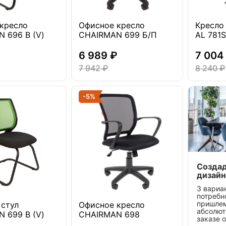
кресло
Офисное кресло
Кресло
 696 В (V)
CHAIRMAN 699 Б/П
AL 781S
6 989 ₽
7 004
7 942 ₽
8 240 ₽
-5%
Созда
дизайн
3 вариа
потребн
пришле
стул
Офисное кресло
абсолют
 699 В (V)
CHAIRMAN 698
заказе 