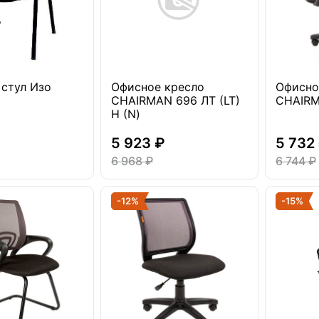
стул Изо
Офисное кресло
Офисно
CHAIRMAN 696 ЛТ (LT)
CHAIRM
Н (N)
5 923 ₽
5 732
6 968 ₽
6 744 ₽
-12%
-15%