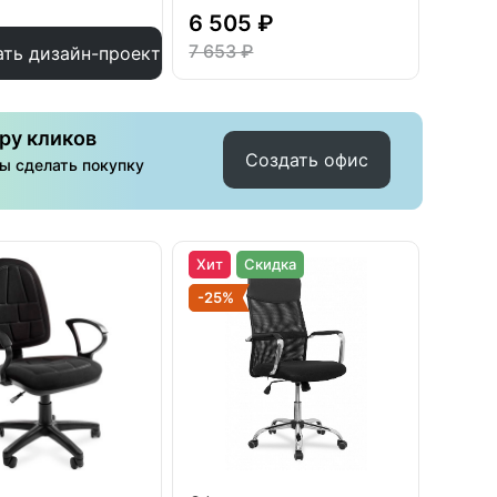
6 505 ₽
7 653 ₽
ать дизайн-проект
ру кликов
Создать офис
бы сделать покупку
Хит
Скидка
-25%