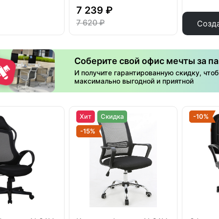
7 239 ₽
7 620 ₽
Созд
Соберите свой офис мечты за па
И получите гарантированную скидку, что
максимально выгодной и приятной
Хит
Скидка
-10%
-15%