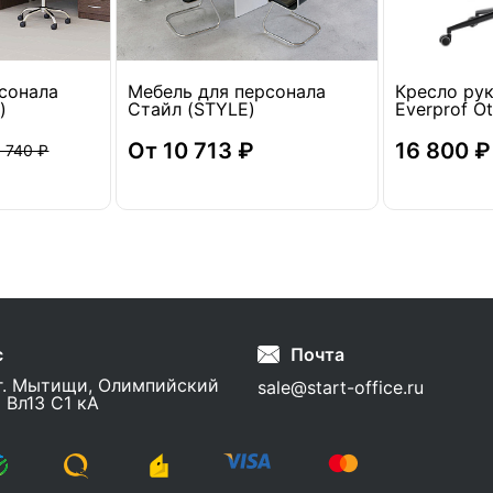
сонала
Мебель для персонала
Кресло ру
)
Стайл (STYLE)
Everprof Ot
От 10 713 ₽
16 800 ₽
 740 ₽
с
Почта
г. Мытищи, Олимпийский
sale@start-office.ru
 Вл13 С1 кА