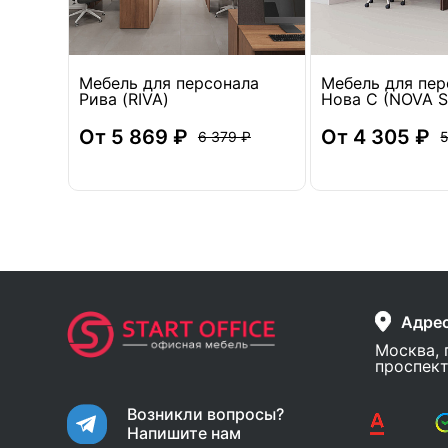
ла
Мебель для персонала
Мебель для пер
Рива (RIVA)
Нова С (NOVA S
От 5 869 ₽
От 4 305 ₽
6 379 ₽
5
Адре
Москва, 
проспект
Возникли вопросы?
Напишите нам