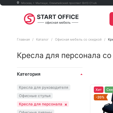
Москва, г. Мытищи, Олимпийский проспект Вл13 С1 кА
Главная
/
Каталог
/
Офисная мебель со скидкой
/
Кр
Кресла для персонала со
Категория
Кресла для руководителя
Хит
Ски
Офисные стулья
-20%
Кресла для персонала
Офисные диваны