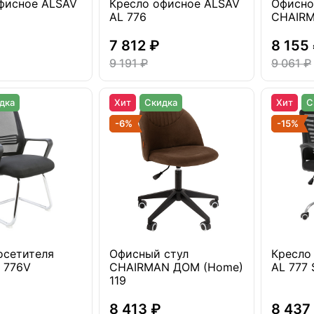
фисное ALSAV
Кресло офисное ALSAV
Офисно
AL 776
CHAIRM
7 812 ₽
8 155
9 191 ₽
9 061 ₽
дка
Хит
Скидка
Хит
С
-6%
-15%
осетителя
Офисный стул
Кресло
 776V
CHAIRMAN ДОМ (Home)
AL 777 
119
8 413 ₽
8 437