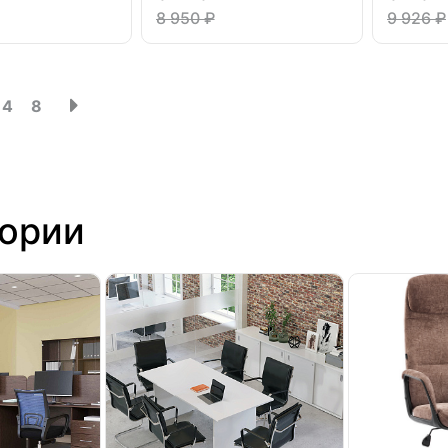
8 950 ₽
9 926 ₽
4
8
гории