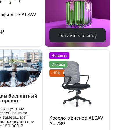
 офисное ALSAV
 ₽
Оставить заявку
Новинка
Скидка
-15%
дим бесплатный
-проект
нта с учетом
остей клиента,
м замерщика
Кресло офисное ALSAV
но бесплатно при
AL 780
от 150 000 ₽