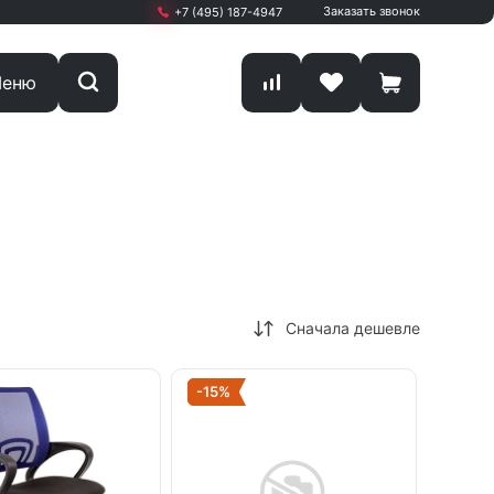
Заказать звонок
+7 (495) 187-4947
+7 (495) 187-4947
еню
Москва, г. Мытищи,
Олимпийский проспект
Вл13 С1 кА
ПН-ПТ: 9.00 - 19.00
sale@start-office.ru
Сначала дешевле
-15%