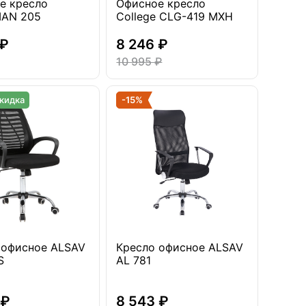
е кресло
Офисное кресло
AN 205
College CLG-419 MXH
 ₽
8 246 ₽
10 995 ₽
кидка
-15%
 офисное ALSAV
Кресло офисное ALSAV
S
AL 781
 ₽
8 543 ₽