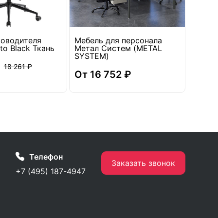
ководителя
Мебель для персонала
Тумба
to Black Ткань
Метал Систем (METAL
глубо
SYSTEM)
топом
18 261 ₽
От 16 752 ₽
14 3
Телефон
Заказать звонок
+7 (495) 187-4947