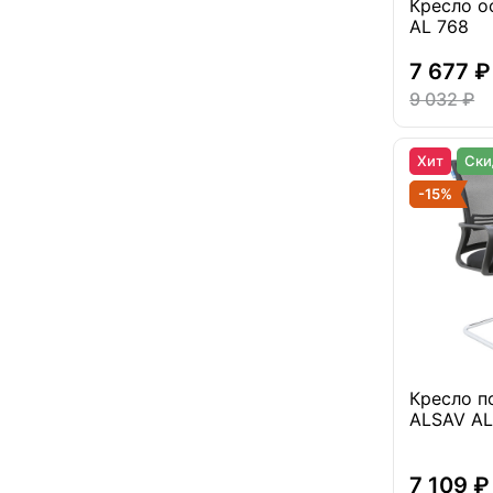
Кресло о
AL 768
7 677 ₽
9 032 ₽
Хит
Ски
-15%
Кресло п
ALSAV AL
7 109 ₽