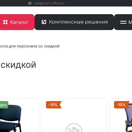
sale@start-office.ru
Каталог
Комплексные решения
М
есла для персонала со скидкой
 скидкой
дка
-15%
-15%