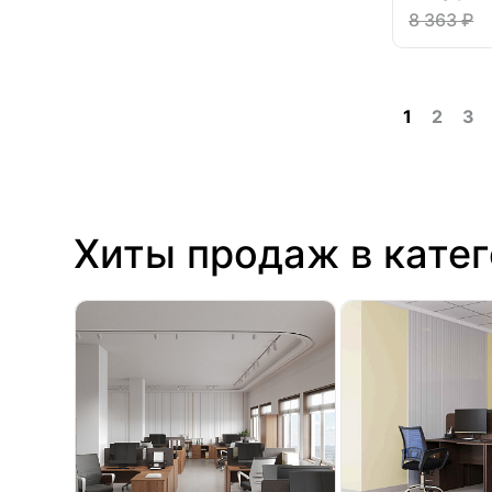
8 363 ₽
1
2
3
Хиты продаж в кате