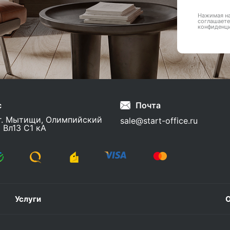
Нажимая на
соглашаете
конфиденц
с
Почта
г. Мытищи, Олимпийский
sale@start-office.ru
 Вл13 С1 кА
Услуги
О