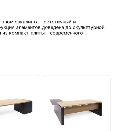
поном эвкалипта – эстетичный и
рукция элементов доведена до скульптурной
н из компакт-плиты – современного
т