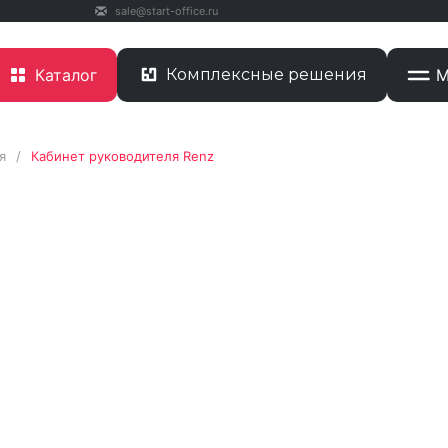
sale@start-office.ru
Каталог
Комплексные решения
М
я
/
Кабинет руководителя Renz