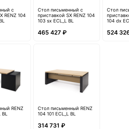
нный с
Стол письменный с
Стол пис
X RENZ 104
приставкой SX RENZ 104
приставк
BL
103 sx ECL_L BL
104 dx EC
465 427 ₽
524 32
нный RENZ
Стол письменный RENZ
L BL
104 101 ECL_L BL
314 731 ₽