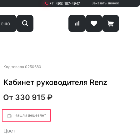
Заказать звонок
+7 (495) 187-4947
+7 (495) 187-4947
еню
Москва, г. Мытищи,
Олимпийский проспект
Вл13 С1 кА
ПН-ПТ: 9.00 - 19.00
sale@start-office.ru
Код товара
0250680
Кабинет руководителя Renz
От
330 915 ₽
Нашли дешевле?
Цвет