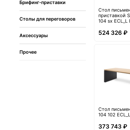
Брифинг-приставки
Стол письме
приставкой S
Столы для переговоров
104 sx ECL_L 
524 326 ₽
Аксессуары
Прочее
Стол письме
104 102 ECL_
373 743 ₽