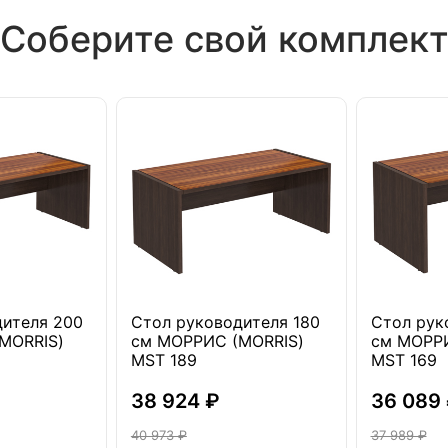
Соберите свой комплек
дителя 200
Стол руководителя 180
Стол рук
MORRIS)
см МОРРИС (MORRIS)
см МОРРИ
MST 189
MST 169
38 924 ₽
36 089
40 973 ₽
37 989 ₽