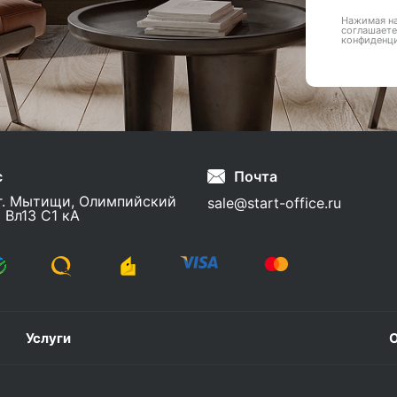
Нажимая на
соглашаете
конфиденц
с
Почта
г. Мытищи, Олимпийский
sale@start-office.ru
 Вл13 С1 кА
Услуги
О