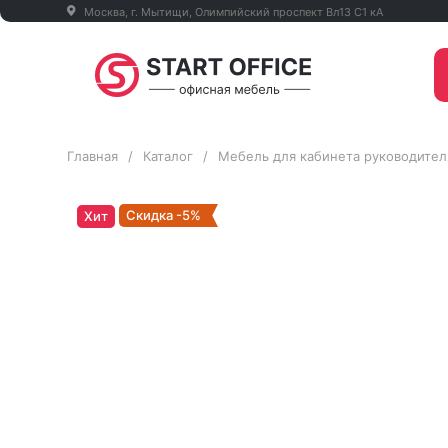
Москва, г. Мытищи, Олимпийский проспект Вл13 С1 кА
Главная
/
Каталог
/
Мебель для кабинета руководител
Скидка -5%
Хит