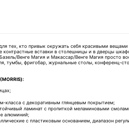
для тех, кто привык окружать себя красивыми вещами 
 контрастные вставки в столешницы и в дверцы шкафо
 Базель/Венге Магия и Макассар/Венге Магия просто в
ля, тумбы, фригобар, журнальные столы, конференц-ст
(MORRIS):
ицах;
м-класса с декоративным глянцевым покрытием;
тойчивый ламинат с пропиткой меламиновыми смолами
те алюминий;
ллические с пластиковым основанием, диапазон регули