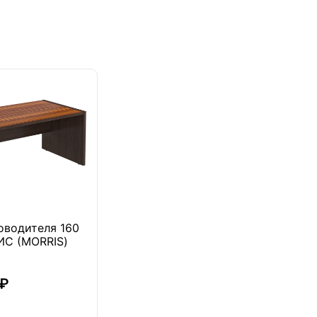
т
оводителя 160
С (MORRIS)
 ₽