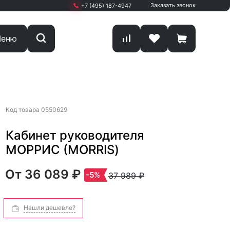
Заказать звонок
+7 (495) 187-4947
+7 (495) 187-4947
еню
Москва, г. Мытищи,
Олимпийский проспект
Вл13 С1 кА
ПН-ПТ: 9.00 - 19.00
sale@start-office.ru
Код товара
0550629
Кабинет руководителя
МОРРИС (MORRIS)
От
36 089 ₽
-5%
37 989 ₽
Нашли дешевле?