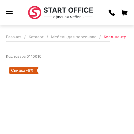
Главная
/
Каталог
/
Мебель для персонала
/
Колл-центр Рив
Код товара
0110010
Скидка -8%