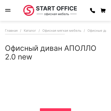
Главная
/
Каталог
/
Офисная мягкая мебель
/
Офисные див
Офисный диван АПОЛЛО
2.0 new
Соберите свой офис
мечты за пару кликов
и получите гарантированную
скидку