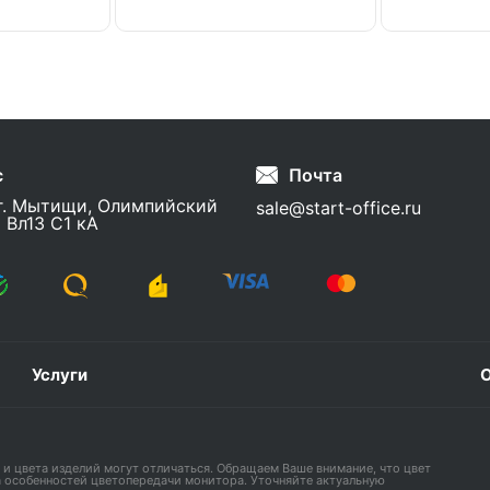
с
Почта
г. Мытищи, Олимпийский
sale@start-office.ru
 Вл13 С1 кА
Услуги
О
 и цвета изделий могут отличаться. Обращаем Ваше внимание, что цвет
а особенностей цветопередачи монитора. Уточняйте актуальную