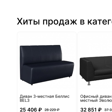
Хиты продаж в кате
O-p
Диван 3-местная Беллис
Офисный диван
BEL3
местный Эволю
25 406 ₽
32 851 ₽
28 229 ₽
37 3