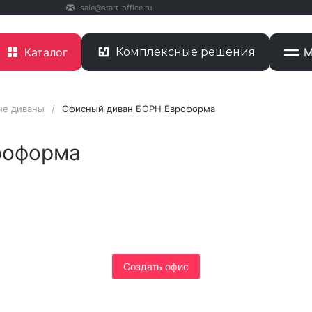
sale@start-office.ru
Каталог
Комплексные решения
М
ые диваны
/
Офисный диван БОРН Евроформа
роформа
берите свой офис мечты за пару кли
и получите гарантированную скидку
Cоздать офис