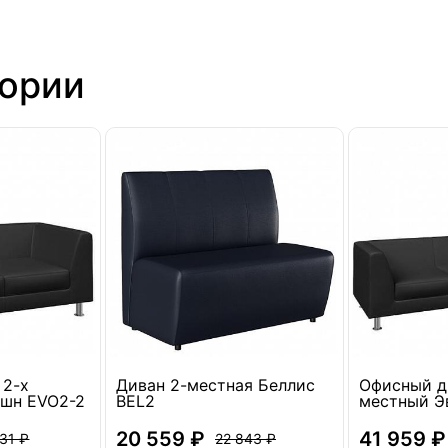
гории
 2-х
Диван 2-местная Беллис
Офисный д
шн EVO2-2
BEL2
местный Э
20 559 ₽
41 959 ₽
31 ₽
22 843 ₽