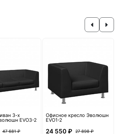
иван 3-х
Офисное кресло Эволюшн
Секци
волюшн EVO3-2
EVO1-2
Эволю
24 550 ₽
27 12
47 681 ₽
27 898 ₽