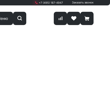
Заказать звонок
+7 (495) 187-4947
+7 (495) 187-4947
еню
Москва, г. Мытищи,
Олимпийский проспект
Вл13 С1 кА
ПН-ПТ: 9.00 - 19.00
sale@start-office.ru
ков