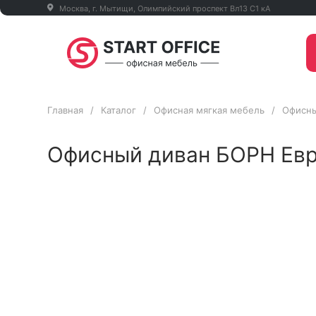
Москва, г. Мытищи, Олимпийский проспект Вл13 С1 кА
Главная
/
Каталог
/
Офисная мягкая мебель
/
Офисн
Офисный диван БОРН Ев
Со