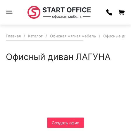
Главная
/
Каталог
/
Офисная мягкая мебель
/
Офисные див
Офисный диван ЛАГУНА
Соберите свой офис
мечты за пару кликов
и получите гарантированную
скидку
Cоздать офис